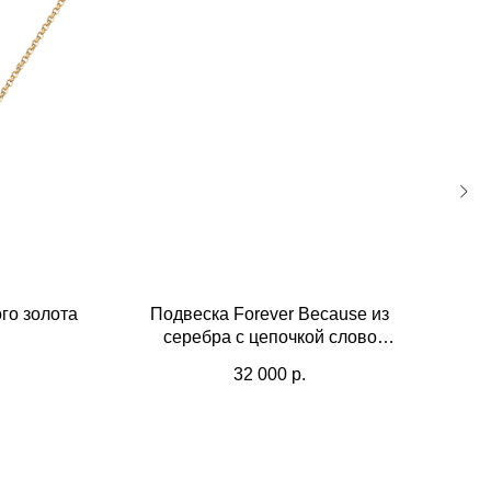
го золота
Подвеска Forever Because из
П
серебра с цепочкой слово
бе
"Любовь"
32 000
р.