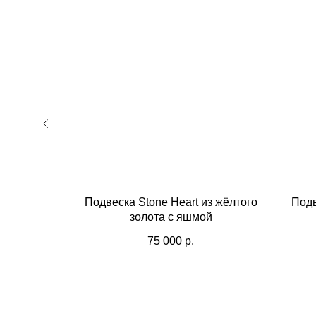
ause из
Подвеска Stone Heart из жёлтого
Подв
nfinity"
золота с яшмой
75 000
р.