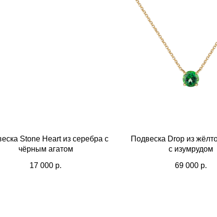
еска Stone Heart из серебра с
Подвеска Drop из жёлто
чёрным агатом
с изумрудом
17 000
р.
69 000
р.