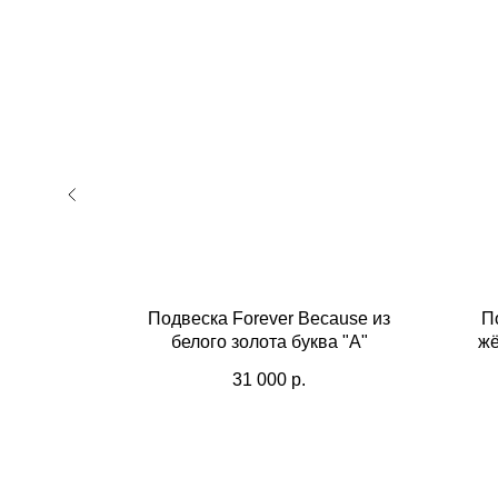
го золота
Подвеска Forever Because из
П
белого золота буква "A"
жё
31 000
р.