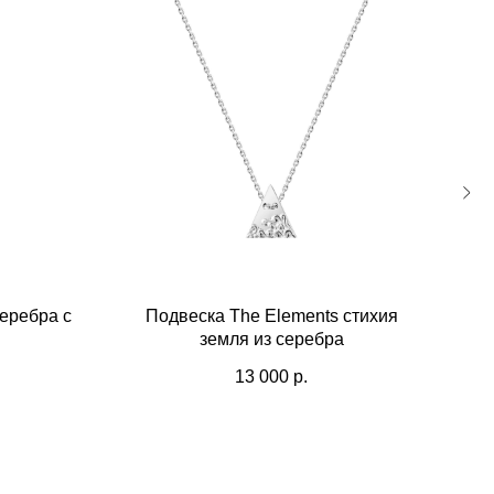
серебра с
Подвеска The Elements стихия
П
земля из серебра
13 000
р.