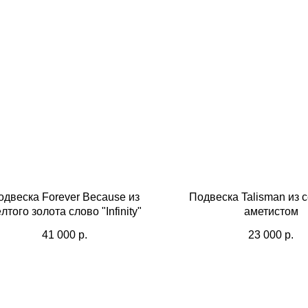
одвеска Forever Because из
Подвеска Talisman из 
лтого золота слово "Infinity"
аметистом
41 000
р.
23 000
р.